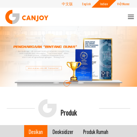
中文版
English
Indian
ViệtName
To
nav
Produk
Desikan
Deoksidizer
Produk Rumah