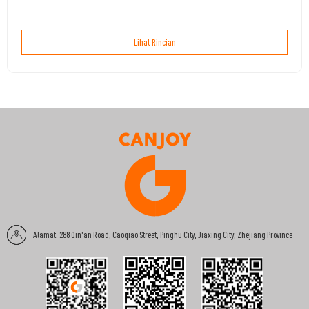
Lihat Rincian
Alamat: 288 Qin'an Road, Caoqiao Street, Pinghu City, Jiaxing City, Zhejiang Province