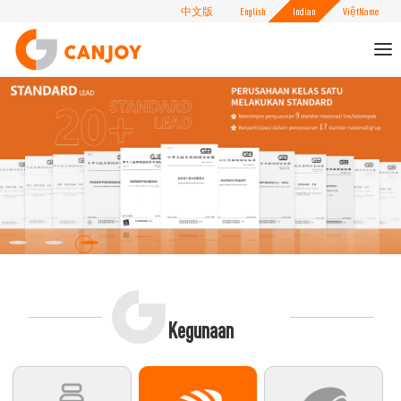
中文版
English
Indian
ViệtName
To
nav
Kegunaan