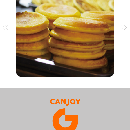
untuk
bahan obat,
memastikan
mencegah
kualitas
jamur, dan
makanan.
mencegah
serangga.Ini
adalah
solusi
menjaga
kesegaran
yang efisien
dan sehat.
deoksidizer
tiga-fungsi
memiliki
fungsi tahan
air, Anti-
minyak,
anti-debu,
dapat
langsung
kontak
dengan
makanan.