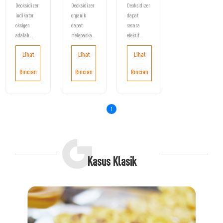
Deoksidizer
Deoksidizer
Deoksidizer
indikator
organik
dapat
oksigen
dapat
secara
adalah
melepaskan
efektif
deoksidizer
volume
mencegah
Lihat
Lihat
Lihat
dengan
karbon
minyak
fungsi
dioksida
makanan
Rincian
Rincian
Rincian
tampilan
yang sama
dari
konsentrasi
sambil
oksidasi,
oksigen yang
menyerap
perubahan
dapat
oksigen,
warna,
1
memeriksa
untuk
pemudaran,
kandungan
memastikan
mempertahankan
oksigen
bahwa
rasa,
dalam
kemasan
mempertahankan
kemasan
makanan
aroma,
Kasus Klasik
makanan
tidak
menjaga
melalui
berubah
nutrisi,
perubahan
bentuk.
mencegah
warna garis
karat,
indikator
mencegah
oksigen
pembusukan