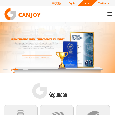
中文版
English
Indian
ViệtName
To
nav
Kegunaan