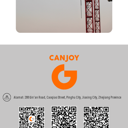
Alamat: 288 Qin'an Road, Caoqiao Street, Pinghu City, Jiaxing City, Zhejiang Province