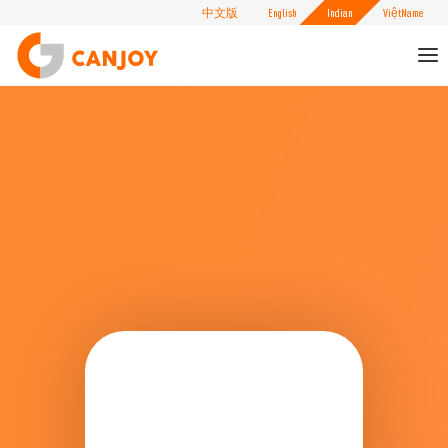
中文版
English
Indian
ViệtName
To
nav