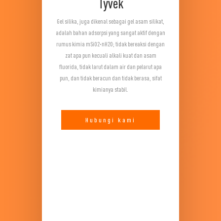
Tyvek
Gel silika, juga dikenal sebagai gel asam silikat,
adalah bahan adsorpsi yang sangat aktif dengan
rumus kimia mSiO2·nH2O; tidak bereaksi dengan
zat apa pun kecuali alkali kuat dan asam
fluorida, tidak larut dalam air dan pelarut apa
pun, dan tidak beracun dan tidak berasa, sifat
kimianya stabil.
Hubungi kami