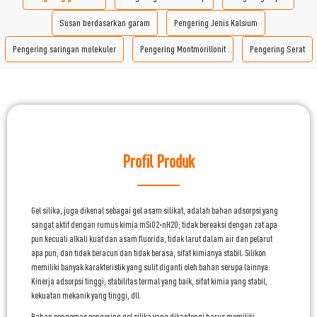
Susan berdasarkan garam
Pengering Jenis Kalsium
Pengering saringan molekuler
Pengering Montmorillonit
Pengering Serat
Profil Produk
Gel silika, juga dikenal sebagai gel asam silikat, adalah bahan adsorpsi yang
sangat aktif dengan rumus kimia mSiO2·nH2O; tidak bereaksi dengan zat apa
pun kecuali alkali kuat dan asam fluorida, tidak larut dalam air dan pelarut
apa pun, dan tidak beracun dan tidak berasa, sifat kimianya stabil. Silikon
memiliki banyak karakteristik yang sulit diganti oleh bahan serupa lainnya:
Kinerja adsorpsi tinggi, stabilitas termal yang baik, sifat kimia yang stabil,
kekuatan mekanik yang tinggi, dll.
Bahan pengemas pengering gel silika yang dikantongi harus memiliki